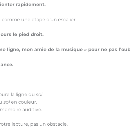
orienter rapidement.
e comme une étape d’un escalier.
ours le pied droit.
me ligne, mon amie de la musique » pour ne pas l’oubl
iance.
oure la ligne du
sol
.
du
sol
en couleur.
a mémoire auditive.
otre lecture, pas un obstacle.