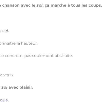
te chanson avec le
sol
, ça marche à tous les coups.
le
sol
.
onnaître la hauteur.
ce concrète, pas seulement abstraite.
z-vous.
e
sol
avec plaisir.
ique
.