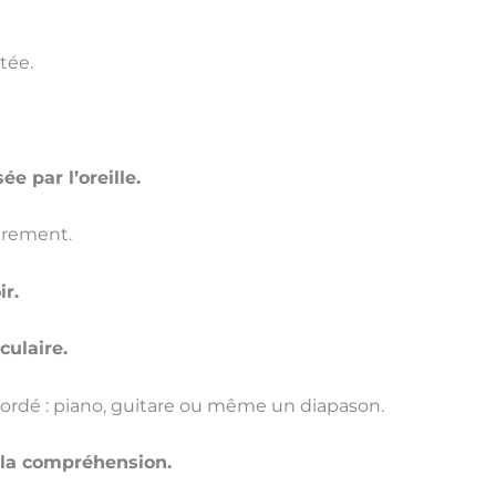
rtée.
 par l’oreille.
èrement.
ir.
culaire.
cordé : piano, guitare ou même un diapason.
e la compréhension.