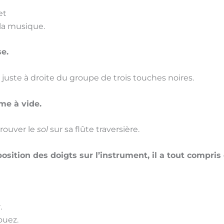
et
 la musique.
e.
uste à droite du groupe de trois touches noires.
me à vide.
trouver le
sol
sur sa flûte traversière.
 position des doigts sur l’instrument, il a tout compr
.
ouez.