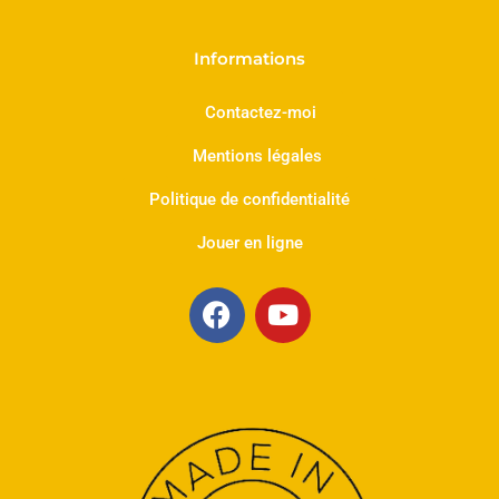
Informations
Contactez-moi
Mentions légales
Politique de confidentialité
Jouer en ligne
F
Y
a
o
c
u
e
t
b
u
o
b
o
e
k