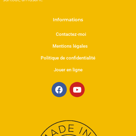
Informations
Contactez-moi
Mentions légales
Politique de confidentialité
Jouer en ligne
F
Y
a
o
c
u
e
t
b
u
o
b
o
e